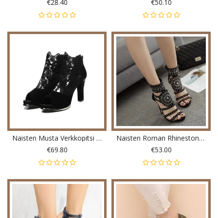
€28.40
€50.10
Naisten Musta Verkkopitsi Peep Toe Korkokenkiä
Naisten Roman Rhinestone Open Toe Party-Korkokengät
€69.80
€53.00