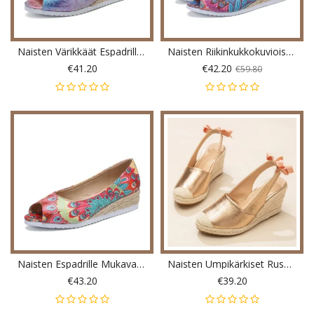
Naisten Värikkäät Espadrille Mukavat Wedge Peep Toe Alustat
Naisten Riikinkukkokuvioiset Espadrille Mukavat Wedge Peep Toe Alustat
€41.20
€42.20
€59.80
Naisten Espadrille Mukava Wedge Peep Toe Luistaa Päälle Platforms
Naisten Umpikärkiset Rusettikoriste Elastinen Luistaa Päälle Espadrille Wedges Sandaalit
€43.20
€39.20