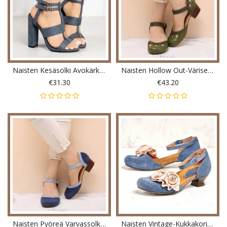
Naisten Kesäsolki Avokärkikorkokengät
Naisten Hollow Out-Väriset Tikkaukset Plus-Koon Soljella Paksu Kantapäällä Vapaa-Ajan Pumput
€31.30
€43.20
Naisten Pyöreä Varvassolki Block Heel Casual D'orsay Pumps
Naisten Vintage-Kukkakoristeet Pyöreävarvas Nilkkahihna Koukkusilmukka Rennot Korkokengät