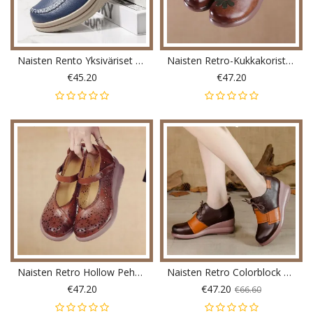
Naisten Rento Yksiväriset Käsin Ommeltavat Alustat Mukavat Housut Kengät
Naisten Retro-Kukkakoristeiset Aitoa Nahkaa Pehmeät Mukavat Kiilakengät
€45.20
€47.20
Naisten Retro Hollow Pehmeät Mukavat Aito Nahka Hook Loop Mary Jane Wedges Kengät
Naisten Retro Colorblock Käsintehdyt Aitoa Nahkaa Pehmeät Mukavat Kiilakengät
€47.20
€47.20
€66.60