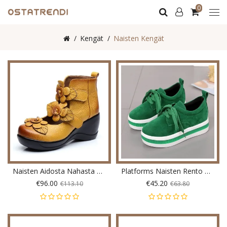
0
Kengät
Naisten Kengät
Naisten Aidosta Nahasta Valmistetut Kukkakengät
Platforms Naisten Rento Tasakorkoiset Nauhakengät
€96.00
€45.20
€113.10
€63.80