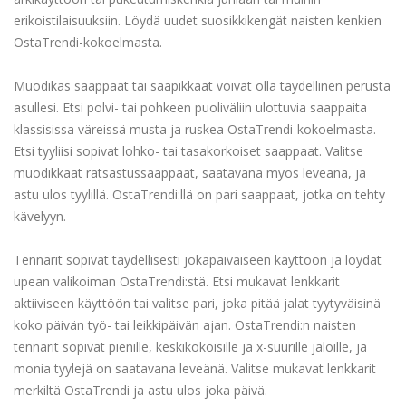
erikoistilaisuuksiin. Löydä uudet suosikkikengät naisten kenkien
OstaTrendi-kokoelmasta.
Muodikas saappaat tai saapikkaat voivat olla täydellinen perusta
asullesi. Etsi polvi- tai pohkeen puoliväliin ulottuvia saappaita
klassisissa väreissä musta ja ruskea OstaTrendi-kokoelmasta.
Etsi tyyliisi sopivat lohko- tai tasakorkoiset saappaat. Valitse
muodikkaat ratsastussaappaat, saatavana myös leveänä, ja
astu ulos tyylillä. OstaTrendi:llä on pari saappaat, jotka on tehty
kävelyyn.
Tennarit sopivat täydellisesti jokapäiväiseen käyttöön ja löydät
upean valikoiman OstaTrendi:stä. Etsi mukavat lenkkarit
aktiiviseen käyttöön tai valitse pari, joka pitää jalat tyytyväisinä
koko päivän työ- tai leikkipäivän ajan. OstaTrendi:n naisten
tennarit sopivat pienille, keskikokoisille ja x-suurille jaloille, ja
monia tyylejä on saatavana leveänä. Valitse mukavat lenkkarit
merkiltä OstaTrendi ja astu ulos joka päivä.