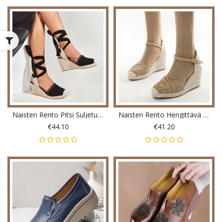
Naisten Rento Pitsi Suljetut Varvasristinauhat Espadrille-Kiilat
Naisten Rento Hengittävä Pitsi Suljettu Varvassolki Mukavat Espadrille-Kiilat
€44.10
€41.20