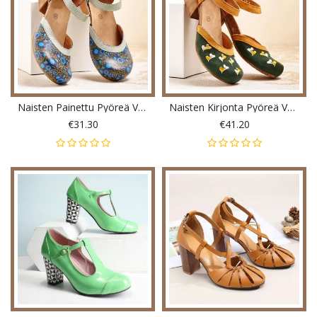
Naisten Painettu Pyöreä Varvas Nilkkahihna Block Heel Rennot Korkokengät Pumput
Naisten Kirjonta Pyöreä Varvas Nilkkahihna Mukavat Rento Korkokengät Pumput
€31.30
€41.20