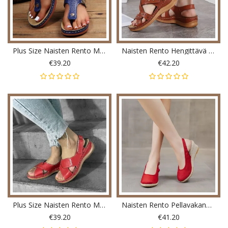
Plus Size Naisten Rento Mukava Kesäloma Clip Varvas Käsintehdyt Tikkauskiilat Tossut
Naisten Rento Hengittävä Ontto Koukkusilmukka Kesäloma Käsintehdyt Tikkauskiilat Sandaalit
€39.20
€42.20
Plus Size Naisten Rento Mukavat Hook Loop Kesäloma Käsintehdyt Tikkauskiilat Sandaalit
Naisten Rento Pellavakangas Espadrillit Wedges-Kengät
€39.20
€41.20