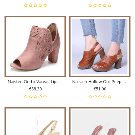
Naisten Ontto Varvas Lipsahdus Kausaalisissa Korkeakorkoisissa Toimistopumpuissa
Naisten Hollow Out Peep Toe Slingback Solki Paksu Kantapää Korkeakorkoiset Pumput
€38.30
€51.00