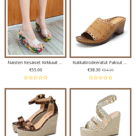
Naisten Kesäiset Kirkkaat Yksihihnaiset Kiilakorkosandaalit
Kukkabrodeeratut Paksut Heel Peep Toe Sandaalit
€55.00
€38.30
€54.30