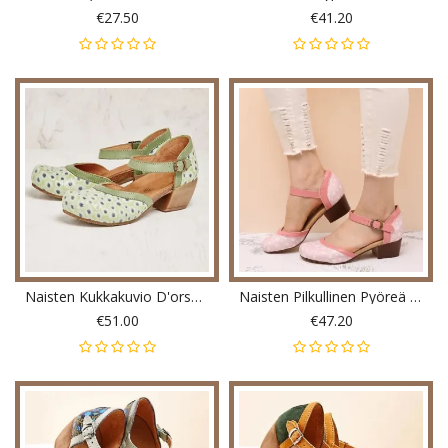
€27.50
€41.20
Naisten Kukkakuvio D'orsay Pyöreä Varvas Nilkkahihna Mukavat Rento Korkokengät
Naisten Pilkullinen Pyöreä Varvas Nilkkahihna Block Heel Rento Mukavat Korkokengät
€51.00
€47.20