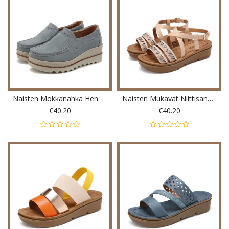
Naisten Mokkanahka Hengittävä Luistaa Päälle Platforms Vapaa-Ajan Kengät
Naisten Mukavat Niittisandaalit
€40.20
€40.20