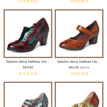
Naisten Aitoa Nahkaa Ompelevat Retrokuvioidut Kukkajousipumput
Naisten Aitoa Nahkaa Olevat Retroonttoiset Tyylikkäät Jousipumput
€64.90
€62.00
€87.10