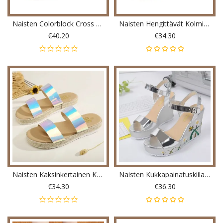
Naisten Colorblock Cross Elastiset Sandaalit
Naisten Hengittävät Kolminkertaiset Avovarvassandaalit
€40.20
€34.30
Naisten Kaksinkertainen Kaltevuusvärihihna Mukavat Liukumattomat Espadrille-Tasosandaalit
Naisten Kukkapainatuskiilat Solki Nilkkasandaalit
€34.30
€36.30