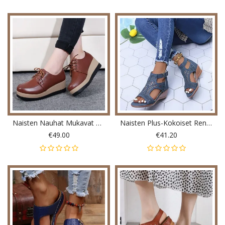
Naisten Nauhat Mukavat Lämmin Vuoratut Rento Tasot Kiilat Kengät
Naisten Plus-Kokoiset Rento Hengittävä Ontto Kesäloma Sandaalit
€49.00
€41.20