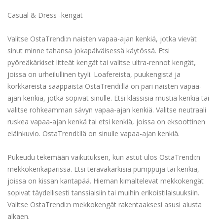
Casual & Dress -kengät
Valitse OstaTrendi:n naisten vapaa-ajan kenkiä, jotka vievät
sinut minne tahansa jokapäiväisessä käytössä. Etsi
pyöreäkärkiset litteät kengät tai valitse ultra-rennot kengät,
joissa on urheilullinen tyyli. Loafereista, puukengistä ja
korkkareista saappaista OstaTrendi:llä on pari naisten vapaa-
ajan kenkiä, jotka sopivat sinulle. Etsi klassisia mustia kenkiä tai
valitse rohkeamman sävyn vapaa-ajan kenkiä. Valitse neutraali
ruskea vapaa-ajan kenkä tai etsi kenkiä, joissa on eksoottinen
eläinkuvio. OstaTrendi:llä on sinulle vapaa-ajan kenkiä.
Pukeudu tekemään vaikutuksen, kun astut ulos OstaTrendi:n
mekkokenkäparissa. Etsi teräväkärkisiä pumppuja tai kenkiä,
joissa on kissan kantapää. Hieman kimaltelevat mekkokengät
sopivat täydellisesti tanssiaisiin tai muihin erikoistilaisuuksiin.
Valitse OstaTrendi:n mekkokengät rakentaaksesi asusi alusta
alkaen.