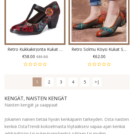
Retro Kukkakirjonta Kukat Nahka Matalakorkoinen T-Hihna Koukkusilmukkapumput
Retro Solmu Köysi Kukat Solki Värillinen Nauha Liitos Mustat Raidat Mukavat Liukupumput
€58.00
€62.00
€81.50
1
2
3
4
5
>|
KENGÄT, NAISTEN KENGÄT
Naisten kengät ja saappaat
Jokainen nainen tietää hyvän kenkäparin tärkeyden. Osta naisten
kenkiä OstaTrendi-kokoelmasta löytääksesi vapaa-ajan kenkiä
arkikäyttöön tai pukeutumiskenkiä juhlaan tai muihin