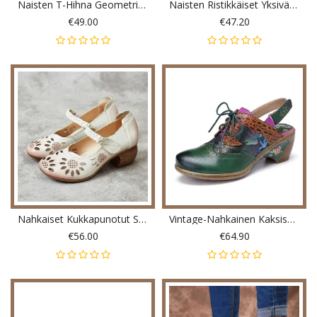
Naisten T-Hihna Geometrinen Graafinen Paksu Heel Cutout Rennot Korkokengät
Naisten Ristikkäiset Yksiväriset Korkokengät
€49.00
€47.20
Nahkaiset Kukkapunotut Säädettävät Nilkkahihnat Paksut Kantapää D'orsay-Pumput
Vintage-Nahkainen Kaksisuuntainen Irrotettava Olkahihna Muleilla Nauhoitettavat Koukkusilmukat Slingback-Pumput
€56.00
€64.90