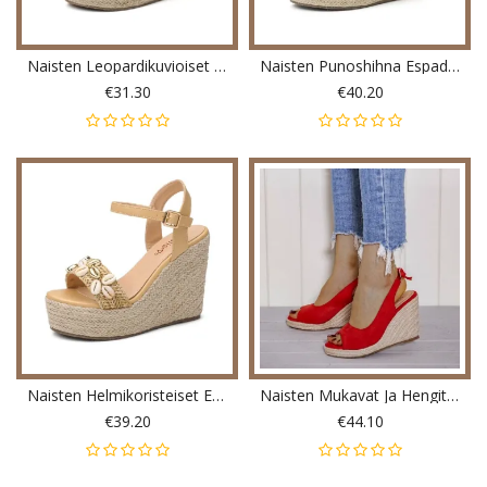
Naisten Leopardikuvioiset Espadrille-Sandaalit
Naisten Punoshihna Espadrille Slingback Platform Sandaalit
€31.30
€40.20
Naisten Helmikoristeiset Espadrille-Soljet Sandaalit
Naisten Mukavat Ja Hengittävät Rennot Sandaalit
€39.20
€44.10