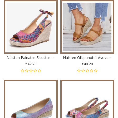
Naisten Painatus Sisustus Mukavat Puettavat Kurkistuskärkiset Rento Sandaalit
Naisten Olkipunotut Avovarvassolkikiilat
€47.20
€40.20