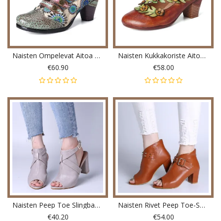
Naisten Ompelevat Aitoa Nahkaa Olevat Retrojousipumput
Naisten Kukkakoriste Aitoa Nahkaa Jousipumpuissa
€60.90
€58.00
Naisten Peep Toe Slingback Solki Korkeakorkoiset Pumput
Naisten Rivet Peep Toe-Solki Korkeakorkoiset Paksut Kantapääpumput
€40.20
€54.00