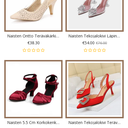
Naisten Ontto Teräväkärkinen Slingback Tyylikkäät Toimistopumput
Naisten Tekojalokivi Läpinäkyvä Slingback Fashion Party-Korkokengät
€38.30
€54.00
€76.00
Naisten 5.5 Cm Korkokenkä Tango Ballroom Moderni Muoti Tanssikengät Pumput
Naisten Tekojalokivi Teräväkärkinen Varvassolki Muotikorkokengät