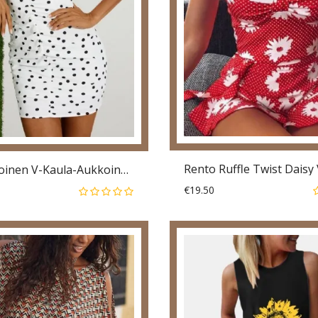
Pistekuvioinen V-Kaula-Aukkoinen Röyhelöinen Olkapäällinen Juhlamekko
€19.50