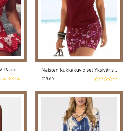
Rento Ruffle Twist Daisy V-Pääntie Hihaton Minimekko
Naisten Kukkakuvioiset Yksiväriset Hihattomat Vapaa-Ajan Mekot
€15.60