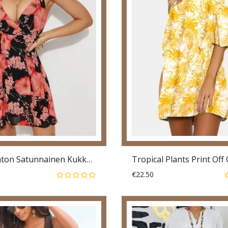
Selkänojaton Satunnainen Kukkakuvioinen Minimekko V-Kaula Hihaton
€22.50