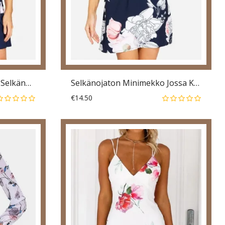
Kukkakuvioinen Hihaton Selkänojaton Juhlamekko
Selkänojaton Minimekko Jossa Kukkakuvioinen Riimu
€14.50