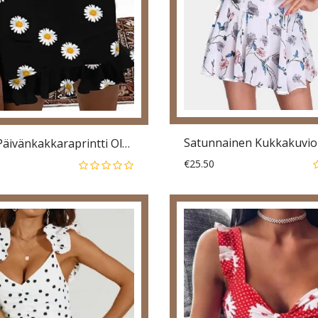
Tyylikäs Päivänkakkaraprintti Olkapäältä Lyhythihainen Rento Minimekko
€25.50