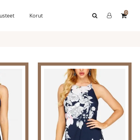
0
usteet
Korut