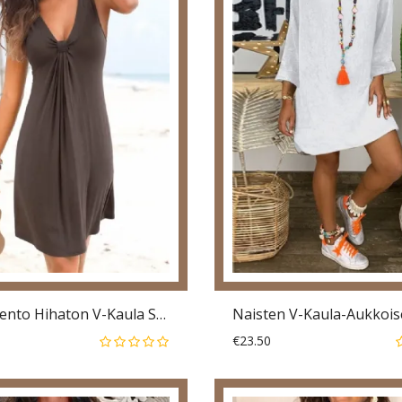
Vankka Rento Hihaton V-Kaula Solmitut Trooppiset Kasvit Havaijin Tyylinen Loma Minilyhyt Mekko
€23.50