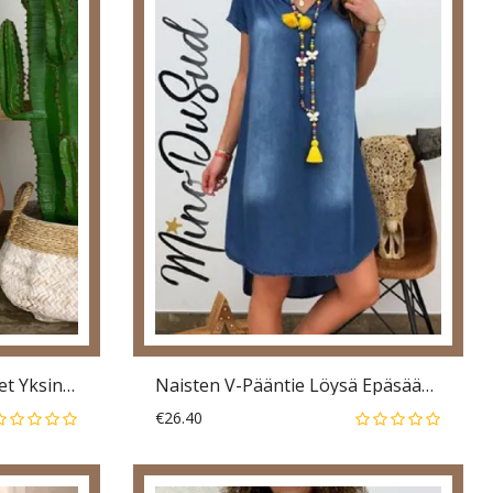
Naisten V-Kaula-Aukkoiset Yksinkertaiset Yksiväriset Väljät Pitkähihaiset Mekot
Naisten V-Pääntie Löysä Epäsäännöllinen Helma Rento Demin-Mekot
€26.40