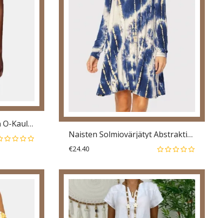
Auringonkukkakuvioinen O-Kaula-Aukkoinen Hihaton Rento Minimekko
Naisten Solmiovärjätyt Abstraktiprinttirennot Pitkähihaiset Mekot
€24.40