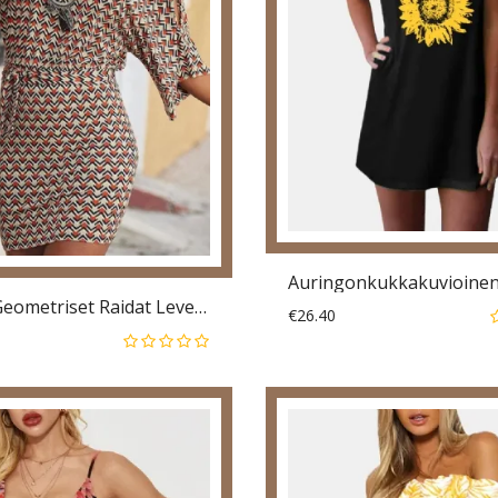
Naisten Geometriset Raidat Levenevät Hihaiset Laihduttavat Mekot Vyöllä
€26.40