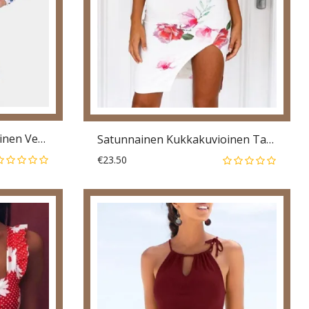
Satunnainen Kukkakuvioinen Vetoketjullinen Nauhallinen Pitkähihainen Minimekko
Satunnainen Kukkakuvioinen Takaton V-Kaula-Aukkoinen Halkiohihaton Minimekko
€23.50