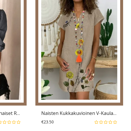
Naisten V-Pääntie 3/4-Hihaiset Rennot Demin-Minipaitamekot
Naisten Kukkakuvioinen V-Kaula-Aukkoinen Väljä Lyhythihainen Rento Minimekko
€23.50