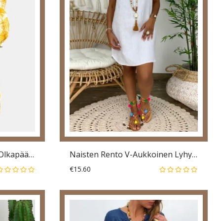
Tropical Plants Print Off Olkapäälle Kesä Holiday-Minimekko
Naisten Rento V-Aukkoinen Lyhythihainen Päivittäinen Rento Kiinteä Minimekko
€15.60