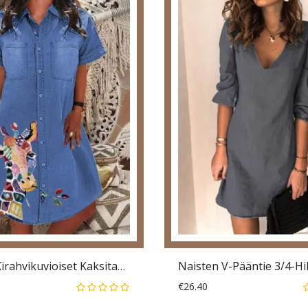
Naisten Kirahvikuvioiset Kaksitaskuiset Rento Farkkumekot
€26.40