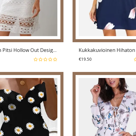
Valkoinen Pitsi Hollow Out Design Korkealla Kaulalla Pitkähihainen Tyylikäs Mekko
€19.50