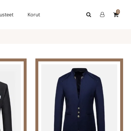
0
usteet
Korut