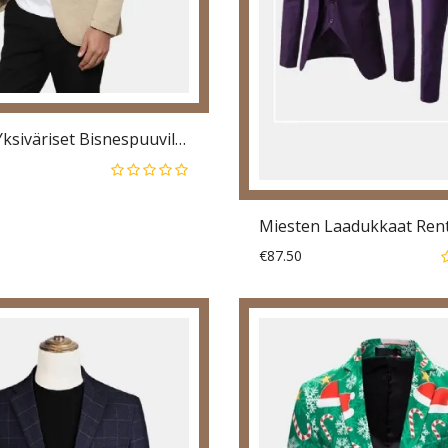
Miesten Yksiväriset Bisnespuuvillaset Hengittävät Pehmeät Bleiserit
€87.50