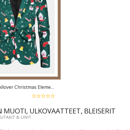
Miesten Allover Christmas Element Print-Puuvillainen Yksirivinen Tyylikäs Bleiseri
 MUOTI, ULKOVAATTEET, BLEISERIT
UTAKIT & LIIVIT