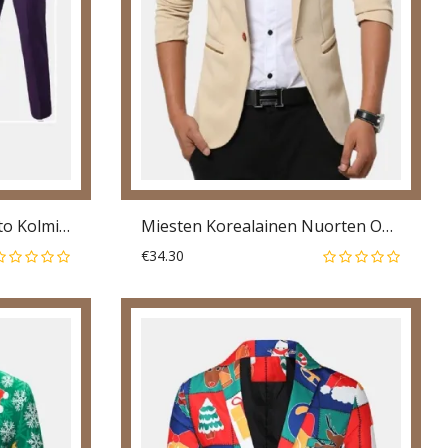
Miesten Laadukkaat Rento Kolmiosaiset Sulhanen Puvut
Miesten Korealainen Nuorten Ohut Takki Pienet Vapaa-Ajan Puvut
€34.30