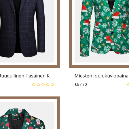
Miesten Ruudullinen Tasainen Kaulus Yksirivinen Tasku Pitkähihainen Rento Bleiserit
€67.80