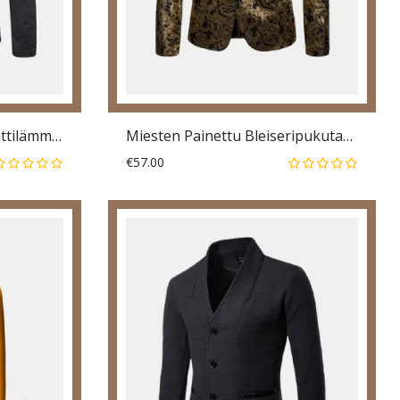
Monitaskuiset Vakosamettilämmittimet
Miesten Painettu Bleiseripukutakki
€57.00