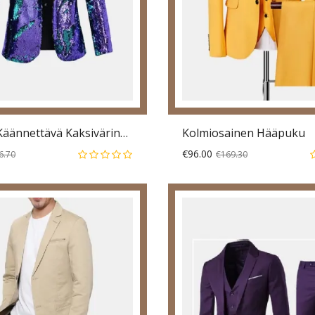
Miesten Käännettävä Kaksivärinen Paljeteinen Mekkopuku Hääpuku Kukkakaulus Rennot Bleiserit
Kolmiosainen Hääpuku
€96.00
6.70
€169.30