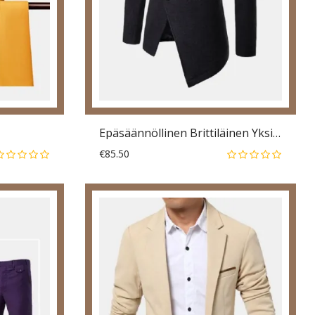
Epäsäännöllinen Brittiläinen Yksivärinen Puku V-Kaula-Aukko Trenditakit Miesten Bleiserit
€85.50