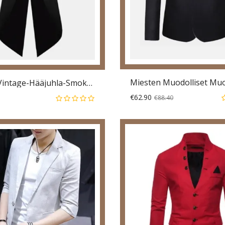
Miesten Vintage-Hääjuhla-Smokki Keskipitkät Muotibleiserit
€62.90
€88.40