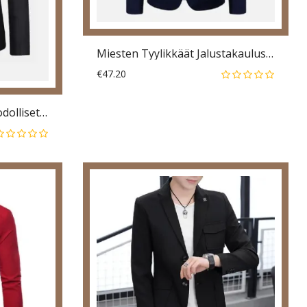
Miesten Tyylikkäät Jalustakaulus Ohuet Pukutakit
€47.20
Miesten Muodolliset Muodolliset Kontrastiväriset Slim Fit Bleiseripuvut