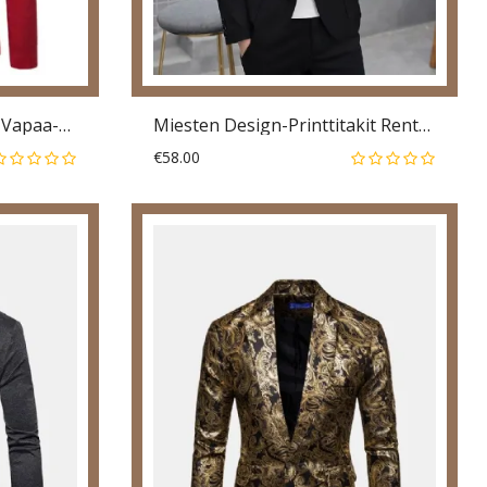
Miesten Moninappipuku Vapaa-Ajan Suurikokoiset Yksiväriset Puvut
Miesten Design-Printtitakit Rento Slim Fit-Puvun Bleiserit
€58.00