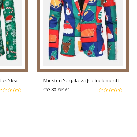
Miesten Joulukuviopainatus Yksirivinen Rento Juhla-Pitkähihainen Bleiseri
Miesten Sarjakuva Jouluelementtiprintti Yksirivinen Juhliin Hauska Bleiseri
€63.80
€89.60