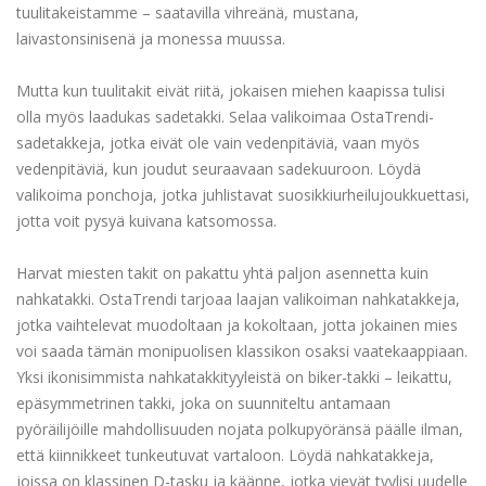
tuulitakeistamme – saatavilla vihreänä, mustana,
laivastonsinisenä ja monessa muussa.
Mutta kun tuulitakit eivät riitä, jokaisen miehen kaapissa tulisi
olla myös laadukas sadetakki. Selaa valikoimaa OstaTrendi-
sadetakkeja, jotka eivät ole vain vedenpitäviä, vaan myös
vedenpitäviä, kun joudut seuraavaan sadekuuroon. Löydä
valikoima ponchoja, jotka juhlistavat suosikkiurheilujoukkuettasi,
jotta voit pysyä kuivana katsomossa.
Harvat miesten takit on pakattu yhtä paljon asennetta kuin
nahkatakki. OstaTrendi tarjoaa laajan valikoiman nahkatakkeja,
jotka vaihtelevat muodoltaan ja kokoltaan, jotta jokainen mies
voi saada tämän monipuolisen klassikon osaksi vaatekaappiaan.
Yksi ikonisimmista nahkatakkityyleistä on biker-takki – leikattu,
epäsymmetrinen takki, joka on suunniteltu antamaan
pyöräilijöille mahdollisuuden nojata polkupyöränsä päälle ilman,
että kiinnikkeet tunkeutuvat vartaloon. Löydä nahkatakkeja,
joissa on klassinen D-tasku ja käänne, jotka vievät tyylisi uudelle