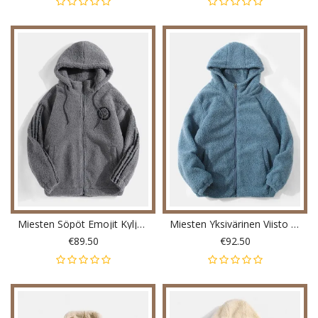
Miesten Söpöt Emojit Kyljessä Lämmin Paksu Pehmotakki Taskulla
Miesten Yksivärinen Viisto Tasku Vetoketju Lämmin Shearling Yksinkertainen Hupullinen Takki
€89.50
€92.50