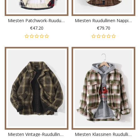
Miesten Patchwork-Ruudullinen Lämmin Fleecevuorattu Pitkähihainen Hupullinen Takki
Miesten Ruudullinen Nappikiinnitys Viisto Tasku Villakankainen Hupullinen Takki
€47.20
€79.70
Miesten Vintage-Ruudullinen Lämmin Lampaanvillavuorattu Rintatakki
Miesten Klassinen Ruudullinen Lämmin Käänne Villakankainen Pitkähihainen Takki