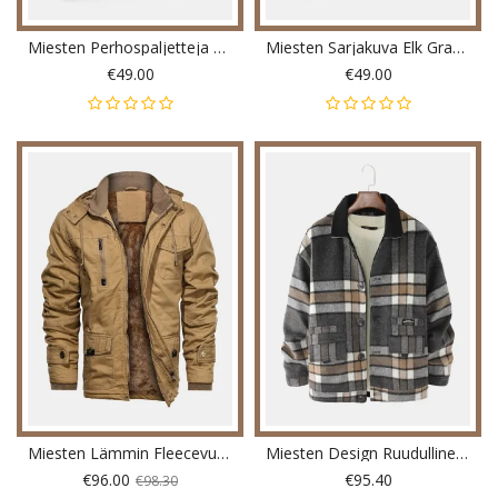
Miesten Perhospaljetteja Applikoitu Patchwork Tasku Baseball-Kaulus Nalletakki
Miesten Sarjakuva Elk Graphics Vintage Plaid Borg-Kaulustakki Taskulla
€49.00
€49.00
Miesten Lämmin Fleecevuorattu Vintage Paksuhupullinen Takki Monitaskulla
Miesten Design Ruudullinen Paksu Pitkähihainen Lämmin Duffle Takki Taskulla
€96.00
€95.40
€98.30