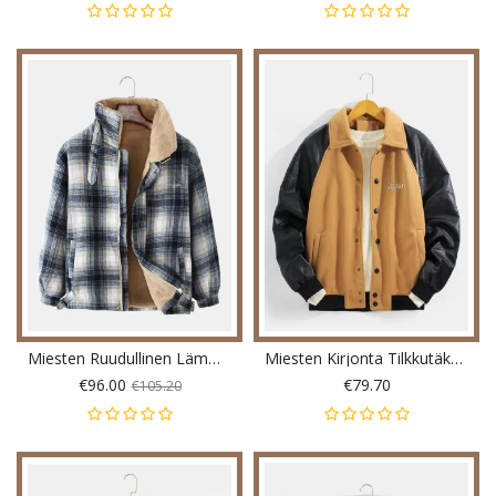
Miesten Ruudullinen Lämmin Fleecevuorattu Paksu Tasku Pitkähihainen Takki
Miesten Kirjonta Tilkkutäkki Raglan Sleeves Villainen Takki Taskulla
€96.00
€79.70
€105.20