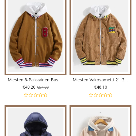
Miesten 8-Paikkainen Baseball-Kaulus Pitkähihainen Tasku Yksinkertainen Takki
Miesten Vakosametti 21 Graphics Pocket Pitkähihainen Baseball-Kaulustakki
€40.20
€46.10
€57.00