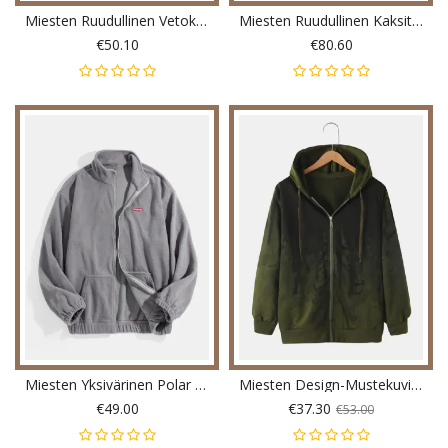
Miesten Ruudullinen Vetoketjullinen Pitkähihainen Hupullinen Takki Taskulla
Miesten Ruudullinen Kaksitaskuinen Villainen Paksu Nappikanneke Rento Takki
€50.10
€80.60
Miesten Yksivärinen Polar Fleece Drop Olkatakki Taskulla
Miesten Design-Mustekuvioinen Vetoketjullinen Hupparitakki Jossa Sivutasku
€49.00
€37.30
€53.00