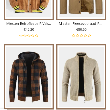
Miesten Retrofleece R Vakosamettiläppäinen Vapaa-Ajan Takki
Miesten Fleecevuoratut Paksut Lämpimät Puuvillatakit
€45.20
€80.60