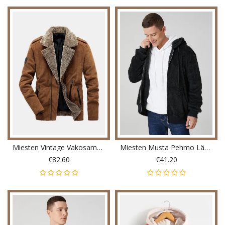
Miesten Vintage Vakosametti Yksivärinen Paksu Fleece Käänne Rento Lämmin Takki
Miesten Musta Pehmo Lämmin Pitkähihainen Tasku Nalletakki
€82.60
€41.20