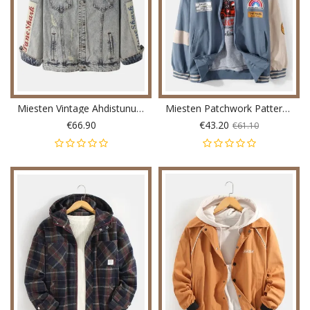
Miesten Vintage Ahdistunut Repäisymerkki Rento Puuvillainen Farkkutakki
Miesten Patchwork Pattern License Vetoketju Daily Löysä Varsity Takki
€66.90
€43.20
€61.10