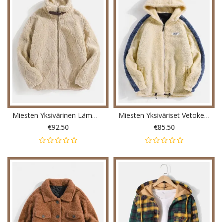
Miesten Yksivärinen Lämmin Kaulapanta Pitkähihainen Fleece-Pehmotakki
Miesten Yksiväriset Vetoketjulliset Shearling Lämminhupulliset Takit
€92.50
€85.50