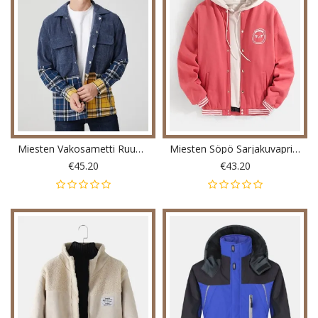
Miesten Vakosametti Ruudullinen Pitkähihainen Takki Kahdella Taskulla
Miesten Söpö Sarjakuvaprintti Pitkähihainen Tasku Baseball-Kaulustakki
€45.20
€43.20