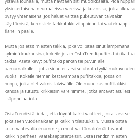
ystäviä lounaalla, mutta näyttäen silti muodikkaalta. Pidä huppari
yksinkertaisena neutraaleissa väreissä ja kuvioissa, jotta ulkoasu
pysyy yhtenäisenä. Jos haluat välttää pukeutuvan talvitakin
käyttämistä, kerrostele farkkutakki villapaidan tai vaatekaappisi
flanellin päälle.
Mutta jos etsit miesten takkia, joka voi pitää sinut lämpimänä
kylminä kuukausina, kokeile jotain OstaTrendi-puffer- tai tikattua
takkia. Aseta kevyt puffitakki parkan tai puvun alle
aamumatkallesi, jotta sinun ei tarvitse uhrata tyyliä mukavuuden
vuoksi. Kokeile hieman kestävämpää puffitakkia, jossa on
huppu, jotta olet valmis talvisäälle. Ole muodikas puffitakkisi
kanssa ja tutustu kirkkaisiin väreihimme, jotka antavat asullesi
lisäpopulaatiota.
OstaTrendi:stä tiedät, että löydät kaikki vaatteet, joita tarvitset
jokaiseen vuodenaikaan ja kaikkiin tilaisuuksiin. Muista ostaa
koko vaatevalikoimamme ja muut välttämättömät tavarat
kaikkiin perheesi vaatekaappitarpeisiin. OstaTrendi:n miesten