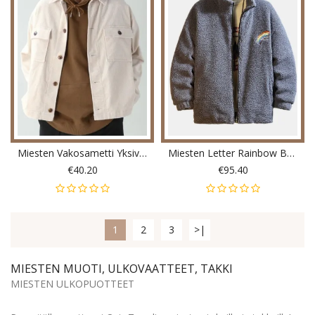
Miesten Vakosametti Yksivärinen Kaksitaskuinen Pitkähihainen Takki
Miesten Letter Rainbow Brodeerattu Vetoketju Edessä Fleece Lämmin Rento Takki
€40.20
€95.40
1
2
3
>|
MIESTEN MUOTI, ULKOVAATTEET, TAKKI
MIESTEN ULKOPUOTTEET