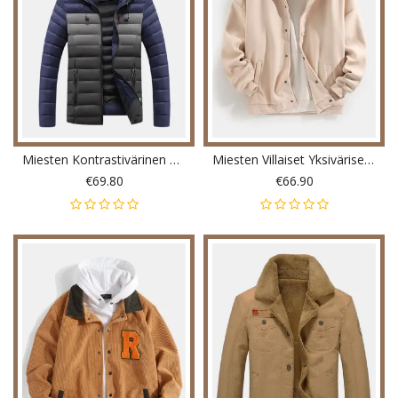
Miesten Kontrastivärinen Lämmin Pehmustettu Paksu Rento Ulkona Vetoketjullinen Puffitakki
Miesten Villaiset Yksiväriset Käännenapin Nauhakaulus Rento Istuvuus
€69.80
€66.90