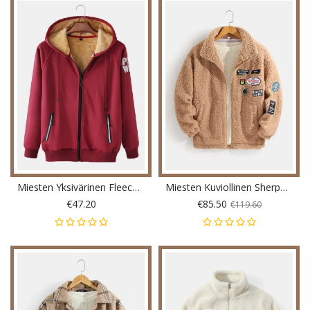
Miesten Yksivärinen Fleecevuorattu Paksu Urheilullinen Ulkona Vetoketjullinen Hupullinen Takki
Miesten Kuviollinen Sherpa Lämmin Takki Taskulla
€47.20
€85.50
€119.60