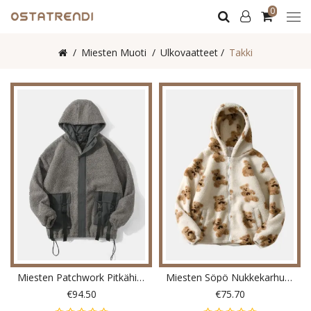
0
Miesten Muoti
Ulkovaatteet
Takki
Miesten Patchwork Pitkähihainen Kaksitaskuinen Pehmohupullinen Takki
Miesten Söpö Nukkekarhukuvioinen Viisto Tasku Pitkähihainen Lämmin Pehmotakki
€94.50
€75.70