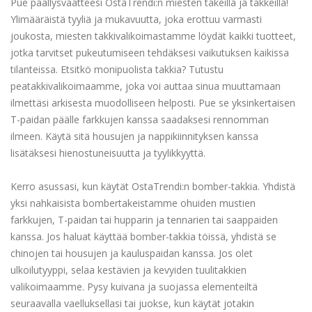
Pue päällysvaatteesi OstaTrendi:n miesten takeilla ja takkeilla!
Ylimääräistä tyyliä ja mukavuutta, joka erottuu varmasti
joukosta, miesten takkivalikoimastamme löydät kaikki tuotteet,
jotka tarvitset pukeutumiseen tehdäksesi vaikutuksen kaikissa
tilanteissa. Etsitkö monipuolista takkia? Tutustu
peatakkivalikoimaamme, joka voi auttaa sinua muuttamaan
ilmettäsi arkisesta muodolliseen helposti. Pue se yksinkertaisen
T-paidan päälle farkkujen kanssa saadaksesi rennomman
ilmeen. Käytä sitä housujen ja nappikiinnityksen kanssa
lisätäksesi hienostuneisuutta ja tyylikkyyttä.
Kerro asussasi, kun käytät OstaTrendi:n bomber-takkia. Yhdistä
yksi nahkaisista bombertakeistamme ohuiden mustien
farkkujen, T-paidan tai hupparin ja tennarien tai saappaiden
kanssa. Jos haluat käyttää bomber-takkia töissä, yhdistä se
chinojen tai housujen ja kauluspaidan kanssa. Jos olet
ulkoilutyyppi, selaa kestävien ja kevyiden tuulitakkien
valikoimaamme. Pysy kuivana ja suojassa elementeiltä
seuraavalla vaelluksellasi tai juokse, kun käytät jotakin