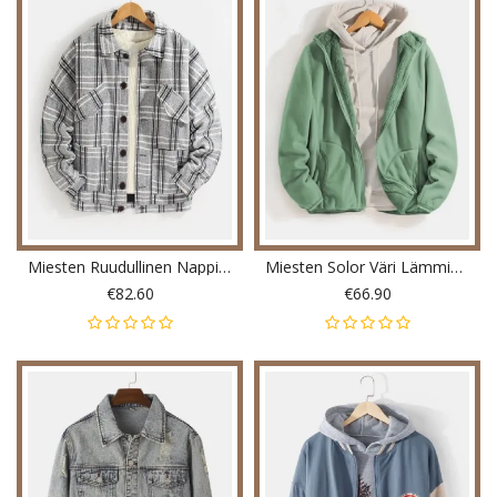
Miesten Ruudullinen Nappi Lämmin Pitkähihainen Tasku Villatakki
Miesten Solor Väri Lämmin Fleece Käännettävä Jalusta Kaulus Takki Taskulla
€82.60
€66.90