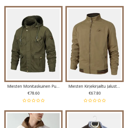
Miesten Monitaskuinen Puuvillapesty Vapaa-Ajan Tavaratakki Irrotettavalla Hupulla
Miesten Kirjekirjailtu Jalustakaulus Käännettävä Puuvillainen Vapaa-Ajan Takki
€78.60
€67.80