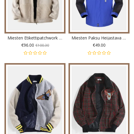
Miesten Etikettipatchwork Tekomokkanahka Sherpa Lämmin Pitkähihainen Takki
Miesten Paksu Heijastava Lämmin Ulkoilutakki
€96.00
€49.00
€100.30