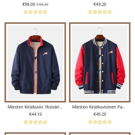
€96.00
€43.20
€96.40
Miesten Kirjekuvio Yksivärinen Paksu Lämmin Vuorattu Pitkähihainen Baseball-Takki Taskulla
Miesten Kirjekuvioinen Paksu Kontrastivärinen Tilkkuvärinen Baseball-Kaulus Pitkähihainen Takki
€44.10
€45.20