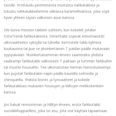
tasolle. Irrottaudu perinteisestä mustasta nahkatakista ja
tutustu nahkatakkeihimme viileässä karamellivärissä, joka sopii
hyvin yhteen täysin valkoisen asun kanssa.
Ole luova miesten takkien suhteen, kun kokeilet jotakin
OstaTrendi-farkkutakeista. Denimtakit sopivat erinomaisesti
ulkovaatteeksi syksyllä tai talvella. Kerrostele takki kylminä
kuukausina tai pue se yksinkertaisen T-paidan päälle mukavaan
syyspäivään. Yksinkertaisemman ilmeen saamiseksi yhdistä
vaaleampi farkkutakki valkoiseen T-paitaan ja tummiin farkkuihin
tai mustiin housuihin. Tee ulkonäöstäsi hieman hienostuneempi,
kun pujotat farkkutakin napin päälle kauniilla solmiolla ja
chinoparilla. Yhdistä bisnes ja työvaatteet ja kokeile
farkkutakkiasi mukavien housujen ja kiiltojen mekkokenkien
kanssa.
Jos haluat rennomman ja hillityn ilmeen, erota farkkutakki
suosikkihupparillesi, joka on asu, jota voit käyttää tapaamaan