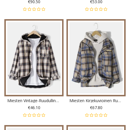
€90.50
€53.00
Miesten Vintage-Ruudullinen Nappikahvi Paksu Lämminvuorattu Hupullinen Takki
Miesten Kirjekuvioinen Ruudullinen Vetoketju Lämmin Pitkähihainen Takki Taskulla
€46.10
€67.80