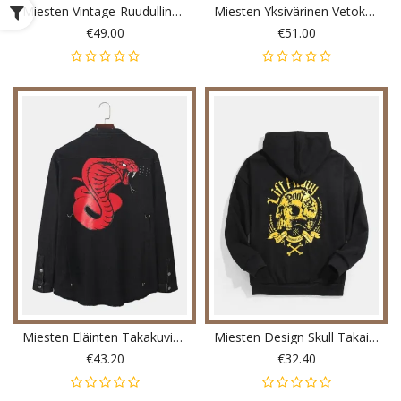
Miesten Vintage-Ruudullinen Lämmin Vetoketjullinen Lämmin Hupullinen Villatakki
Miesten Yksivärinen Vetoketjullinen Pitkähihainen Neuletakki
€49.00
€51.00
Miesten Eläinten Takakuvio Rintaneule Double Pocket Musta Denim Takki
Miesten Design Skull Takaisin Print Kangaroo Pocket Mustat Hupparit
€43.20
€32.40