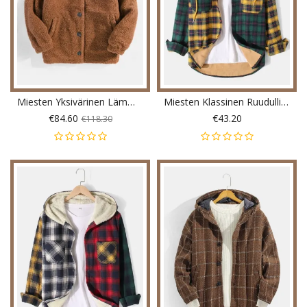
Miesten Yksivärinen Lämmin Fleece Pitkähihainen Pehmotakki
Miesten Klassinen Ruudullinen Tilkkutukkainen Rintatasku Lämminvuorattu Hupullinen Takki
€84.60
€43.20
€118.30