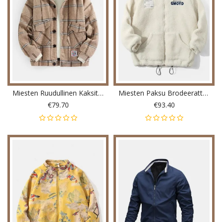
Miesten Ruudullinen Kaksitaskuinen Lämmin Pitkähihainen Paksu Rento Villatakki
Miesten Paksu Brodeerattu Villainen Vetoketjujalusta Kaulus Lämmin Rento Takki
€79.70
€93.40