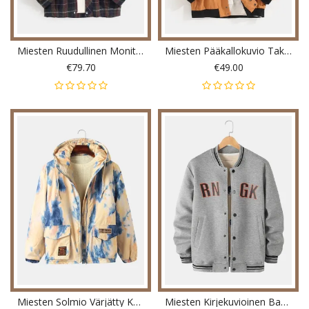
Miesten Ruudullinen Monitaskuinen Vetoketjullinen Lämmin Pitkähihainen Hupullinen Takki
Miesten Pääkallokuvio Takaisin Print Raglan Sleeve Lapel Puuvillainen Vapaa-Ajan Takki
€79.70
€49.00
Miesten Solmio Värjätty Kaksinkertainen Läpällinen Tasku Vetoketjulla Paksu Löysä Hupullinen Takki
Miesten Kirjekuvioinen Baseball-Kaulus Viisto Tasku Pitkähihainen Takki