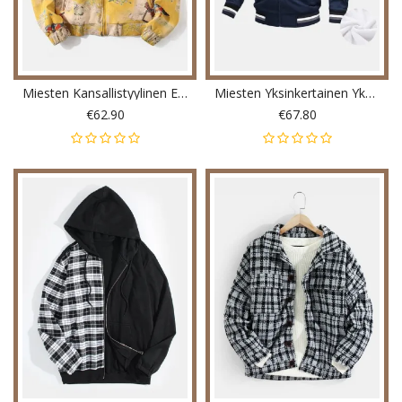
Miesten Kansallistyylinen Elementti Joustava Helma Vetoketju Rento Mokkanahkatakki
Miesten Yksinkertainen Yksivärinen Lämmin Pehmovuorattu Takki Taskulla
€62.90
€67.80