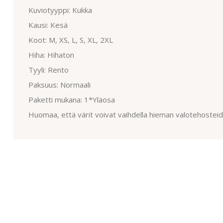
Kuviotyyppi: Kukka
Kausi: Kesä
Koot: M, XS, L, S, XL, 2XL
Hiha: Hihaton
Tyyli: Rento
Paksuus: Normaali
Paketti mukana: 1*Yläosa
Huomaa, että värit voivat vaihdella hieman valotehosteide