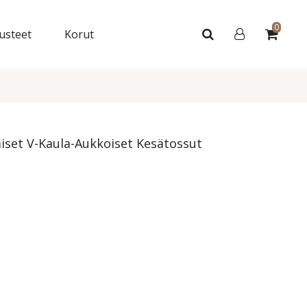
0
usteet
Korut
set V-Kaula-Aukkoiset Kesätossut