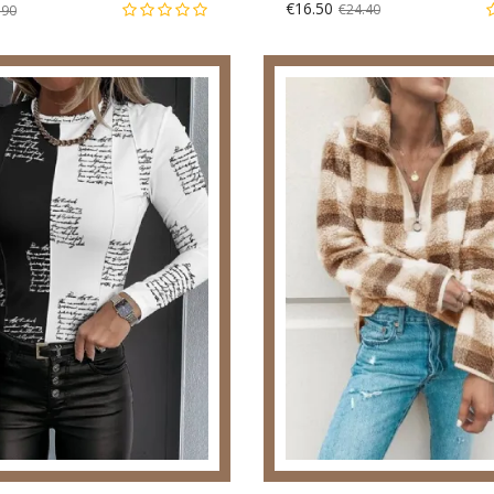
€16.50
€24.40
.90