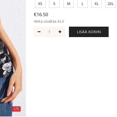
XS
S
M
L
XL
2XL
€16.50
Hinta sisältää ALV
LISÄÄ KORIIN
1/5