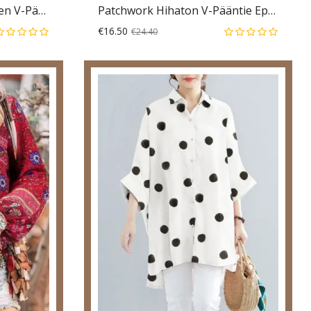
Patchwork Hihaton V-Pääntie Epäsäännöllinen Helma Cami
Naisten Fleece-Ruudullinen V-Pääntie Puolivetoketjuinen Rento Pitkähihainen Villapaita
€16.50
€24.40