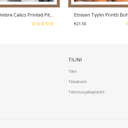
Naisten Ombre Calico Printed Pitkähihainen O-Pääntie Rento Collegepaita
€21.50
TILINI
Tilini
Tilaukseni
Tietosuojakäytäntö