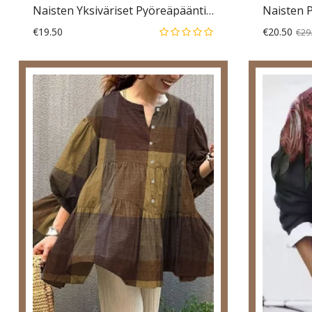
Naisten Yksiväriset Pyöreäpääntie Röyhelöhelma Rento Hihattomat Puserot
€19.50
€20.50
€29