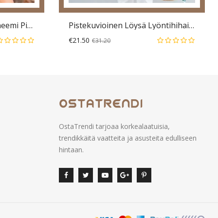
Etnisen Tyylin Printti Boheemi Pitsillinen V-Pääntie Tupsu Pitkähihainen Pusero Naisille
Pistekuvioinen Löysä Lyöntihihainen Käännepainike
€21.50
€31.20
OstaTrendi tarjoaa korkealaatuisia,
trendikkäitä vaatteita ja asusteita edulliseen
hintaan.