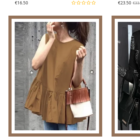
€16.50
€23.50
€33