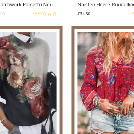
Naisten Patchwork Painettu Neulottu Värilohko O-Pääntie Casual Paidat
€34.30
.90