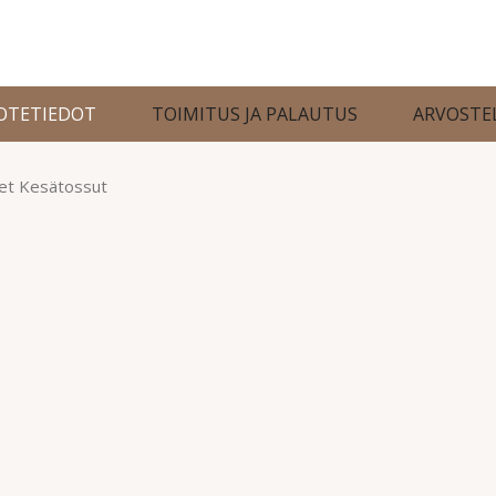
OTETIEDOT
TOIMITUS JA PALAUTUS
ARVOSTE
set Kesätossut