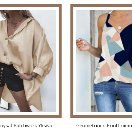
Naisten Löysät Patchwork Yksiväriset Napit Polvipituiset Vapaa-Ajan Paidat