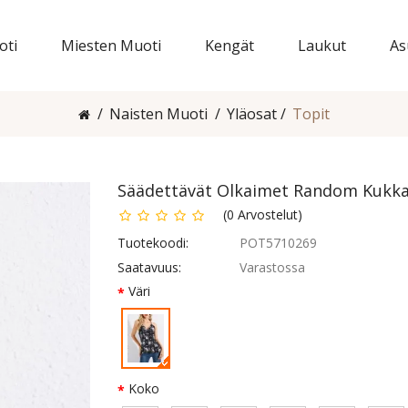
oti
Miesten Muoti
Kengät
Laukut
As
Naisten Muoti
Yläosat
Topit
Säädettävät Olkaimet Random Kukkai
(
0
Arvostelut
)
Tuotekoodi:
POT5710269
Saatavuus:
Varastossa
Väri
Koko