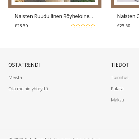
Naisten Ruudullinen Röyhelöinen Puolihihainen Löysä Rento Pusero
€23.50
€25.50
OSTATRENDI
TIEDOT
Meistä
Toimitus
Ota meihin yhteyttä
Palata
Maksu