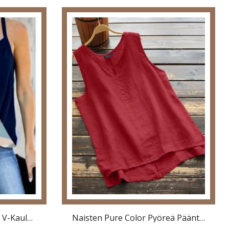
Geometrinen Printtiriimu V-Kaula-Aukko Hihaton Rento Cami
Naisten Pure Color Pyöreä Pääntie Korkea Matala Helma Rennot Hihattomat Puserot