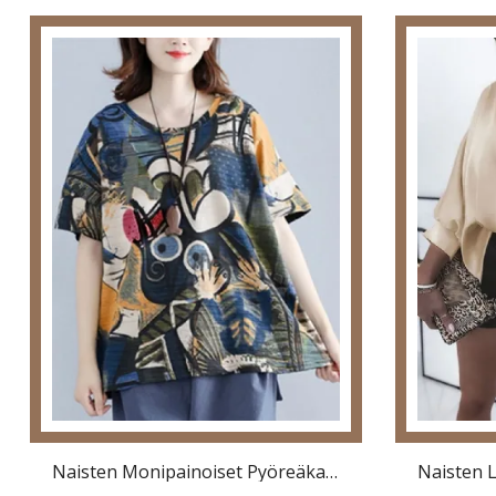
Naisten Monipainoiset Pyöreäkaula-Aukoiset Puolihihaiset Vapaat Puserot