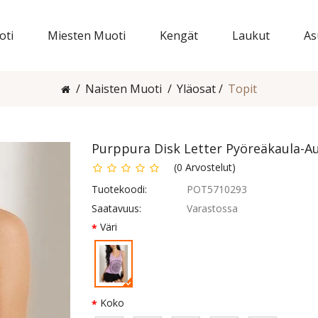
oti
Miesten Muoti
Kengät
Laukut
As
Naisten Muoti
Yläosat
Topit
Purppura Disk Letter Pyöreäkaula-A
(
0
Arvostelut
)
Tuotekoodi:
POT5710293
Saatavuus:
Varastossa
Väri
Koko