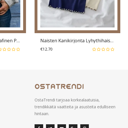
Naisten Söpö Kissan Graafinen Printti Pitkähihainen Rento Villapaita
Naisten Kanikirjonta Lyhythihaiset Yksinkertaiset T-Paidat
€12.70
OstaTrendi tarjoaa korkealaatuisia,
trendikkäitä vaatteita ja asusteita edulliseen
hintaan.