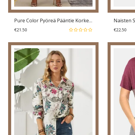
Pure Color Pyöreä Pääntie Korkea Matala Helma Pitkähihaiset Paidat
€21.50
€22.50