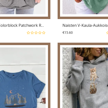
Naisten Colorblock Patchwork Roudn Neck Lyhythihaiset T-Paidat
€15.60