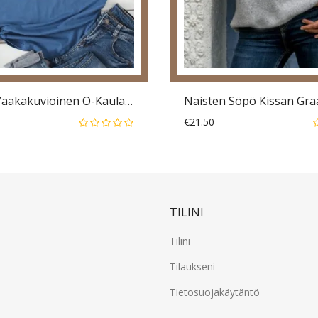
Naisten Vaakakuvioinen O-Kaula-Aukkoinen Rento Lyhythihainen T-Paita
€21.50
TILINI
Tilini
Tilaukseni
Tietosuojakäytäntö