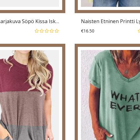
Naisten Sarjakuva Söpö Kissa Iskulause Print V-Kaula Kaareva Helma Lyhythihainen T-Paita
€16.50