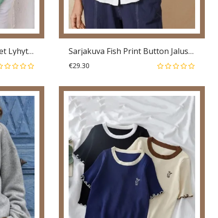
Naisten V-Kaula-Aukkoiset Lyhythihaiset Rennot T-Paidat
Sarjakuva Fish Print Button Jalusta Kaulus Pitkähihainen Rento Pusero Naisille
€29.30