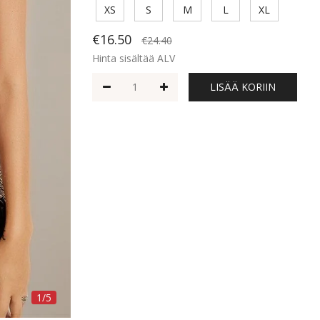
XS
S
M
L
XL
€16.50
€24.40
Hinta sisältää ALV
LISÄÄ KORIIN
1/5