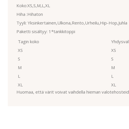
Koko:XS,S,M,L,XL
Hiha :Hihaton
Tyyli: Yksinkertainen,Ulkona,Rento,Urheilu,Hip-Hop,Juhla
Paketti sisältyy: 1*tankkitoppi
Tagin koko
Yhdysval
XS
XS
S
S
M
M
L
L
XL
XL
Huomaa, että värit voivat vaihdella hieman valotehosteide