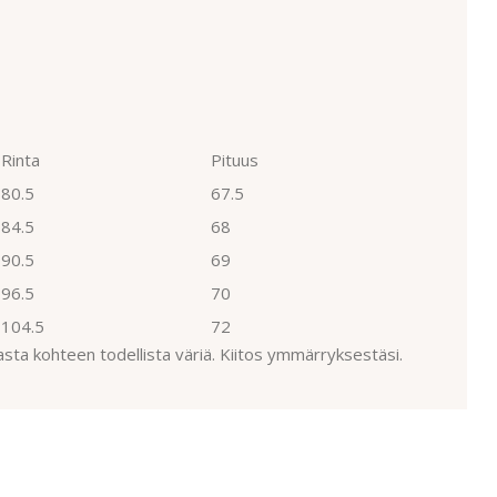
Rinta
Pituus
80.5
67.5
84.5
68
90.5
69
96.5
70
104.5
72
asta kohteen todellista väriä. Kiitos ymmärryksestäsi.