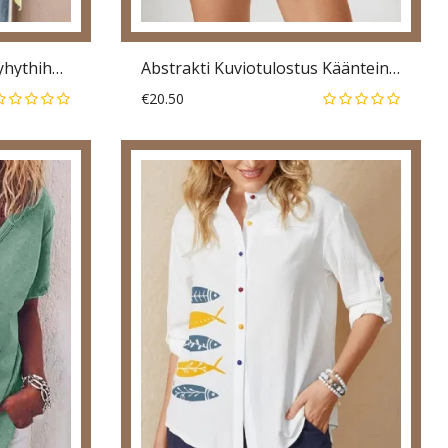
Naisten Etninen Printti Lyhythihainen V-Pääntie Halkiohelma Bohemian T-Paidat
Abstrakti Kuviotulostus Käänteinen Lyhythihainen Nappipusero Naisille
€20.50