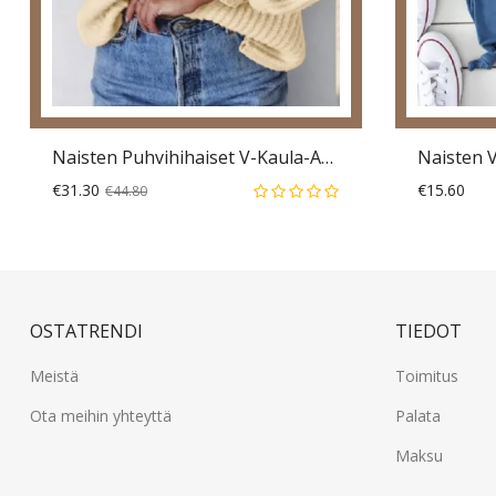
Naisten Puhvihihaiset V-Kaula-Aukkoiset Laskostetut Kiinteät Löysät Paksut Muotipuserot
€31.30
€15.60
€44.80
OSTATRENDI
TIEDOT
Meistä
Toimitus
Ota meihin yhteyttä
Palata
Maksu