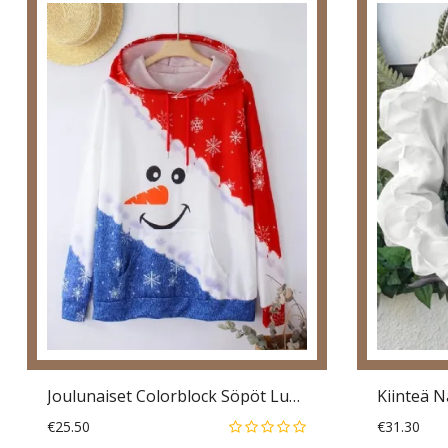
Joulunaiset Colorblock Söpöt Lumiukkokuvioiset Hupparit Kengurutaskulla
€25.50
€31.30