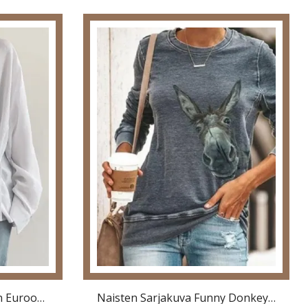
Löysästi Istuva Napillinen Eurooppalaistyylinen Työpusero
Naisten Sarjakuva Funny Donkey Print Pitkähihainen O-Kaula Rento Collegepaita