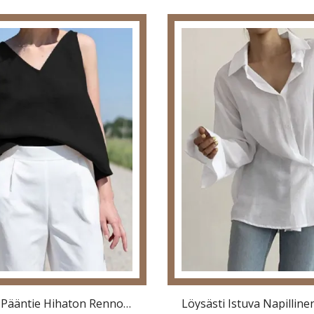
Kiinteä V-Pääntie Hihaton Rennon Puuvillainen Toppi Naisille