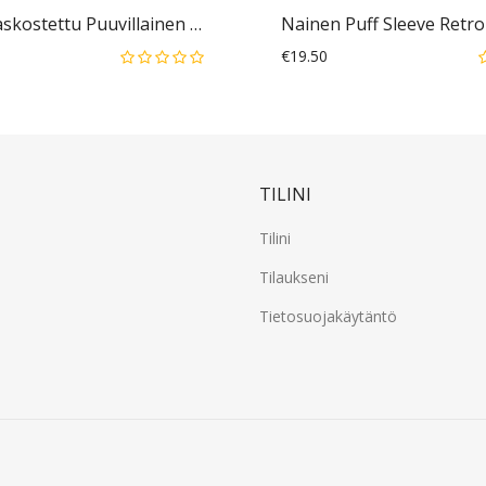
Kiinteä Laskostettu Puuvillainen Pitkähihainen V-Kaulapusero
€19.50
TILINI
Tilini
Tilaukseni
Tietosuojakäytäntö