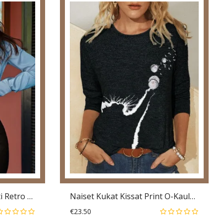
V-Kaula-Aukkoinen Muoti Retro Yksivärinen Pusero
Naiset Kukat Kissat Print O-Kaula Pitkähihainen Rento T-Paita
€23.50