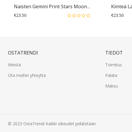
Naisten Gemini Print Stars Moon O-Kaula Pitkähihainen Rento T-Paita
€23.50
€23.50
OSTATRENDI
TIEDOT
Meistä
Toimitus
Ota meihin yhteyttä
Palata
Maksu
© 2023
OstaTrendi
Kaikki oikeudet pidätetään.