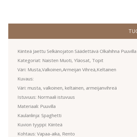
TU
Kiinteä Jaettu Selkänojaton Säädettävä Olkahihna Puuvill
Kategoriat: Naisten Muoti, Yläosat, Topit
Väri: Musta,Valkoinen,Armeijan Vihreä,Keltainen
Kuvaus:
Väri: musta, valkoinen, keltainen, armeijanvihreä
Istuvuus: Normaali istuvuus
Materiaali: Puuvilla
Kaulanlinja: Spaghetti
Kuvion tyyppi: Kiinteä
Kohtaus: Vapaa-aika, Rento