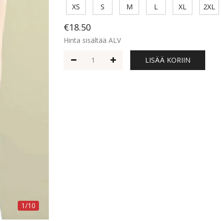
XS
S
M
L
XL
2XL
€18.50
Hinta sisältää ALV
LISÄÄ KORIIN
1/10