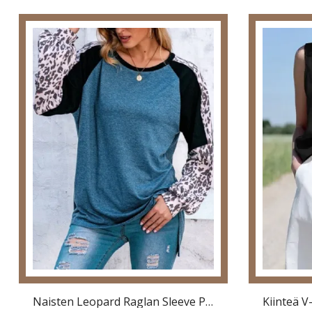
Naisten Leopard Raglan Sleeve Patchwork O-Kaula Rento Löysä T-Paita