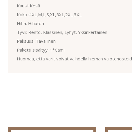
Kausi: Kesä
Koko :4XL,M,L,S,XL,5XL,2XL,3XL
Hiha: Hihaton
Tyyli: Rento, Klassinen, Lyhyt, Yksinkertainen
Paksuus :Tavallinen
Paketti sisältyy: 1*Cami
Huomaa, että värit voivat vaihdella hieman valotehosteide