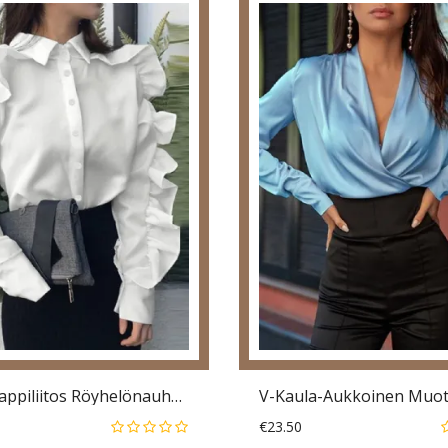
Kiinteä Nappiliitos Röyhelönauha Pitkähihainen Rento Pusero
€23.50