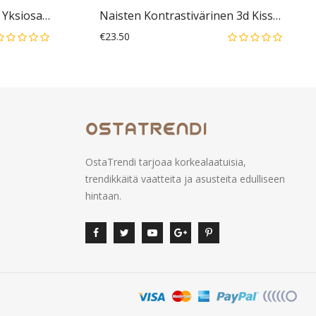
Nainen Puff Sleeve Retro Yksiosainen Kerrospusero
Naisten Kontrastivärinen 3d Kissakuvioinen Pitkähihainen O-Kaula-Aukkoinen Rento T-Paita
€23.50
OstaTrendi tarjoaa korkealaatuisia,
trendikkäitä vaatteita ja asusteita edulliseen
hintaan.