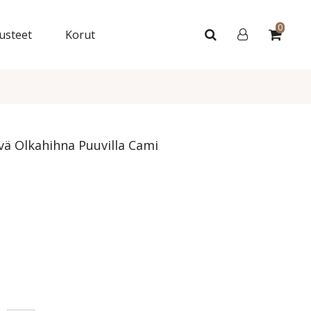
0
usteet
Korut
vä Olkahihna Puuvilla Cami