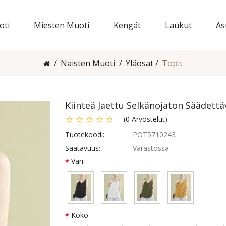
oti
Miesten Muoti
Kengät
Laukut
As
Naisten Muoti
Yläosat
Topit
Kiinteä Jaettu Selkänojaton Säädettä
(
0
Arvostelut
)
Tuotekoodi:
POT5710243
Saatavuus:
Varastossa
Väri
Koko