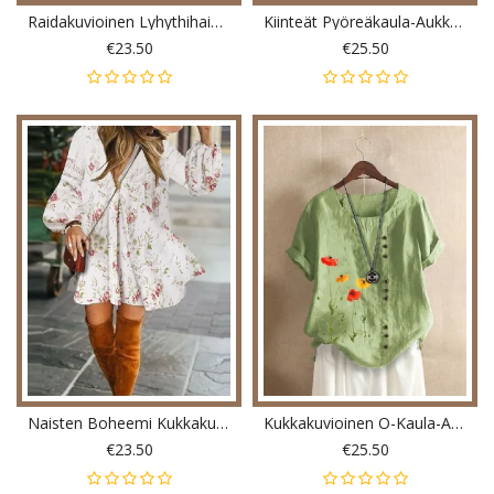
Raidakuvioinen Lyhythihainen O-Kaula-Aukkoinen Löysä Rento T-Paita Naisille
Kiinteät Pyöreäkaula-Aukkoiset Rento Pitkähihaiset Yksinkertaiset Puserot Naisille
€23.50
€25.50
Naisten Boheemi Kukkakuvioinen Puhvihihainen V-Pääntie Polvipituiset Midi-Mekot
Kukkakuvioinen O-Kaula-Aukkoinen Lyhythihainen T-Paita Naisille
€23.50
€25.50