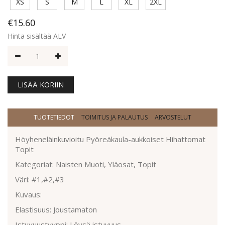
XS
S
M
L
XL
2XL
€15.60
Hinta sisältää ALV
LISÄÄ KORIIN
TUOTETIEDOT
TOIMITUS JA PALAUTUS
ARVOSTELUT
Höyheneläinkuvioitu Pyöreäkaula-aukkoiset Hihattomat
Topit
Kategoriat: Naisten Muoti, Yläosat, Topit
Väri: #1,#2,#3
Kuvaus:
Elastisuus: Joustamaton
Istuvuustyyppi: Löysä istuvuus