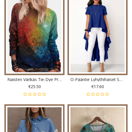
Naisten Värikäs Tie-Dye Print O-Kaula Rento Pitkähihainen Villapaita
O-Pääntie Lyhythihaiset Selkänapit Naiset
€25.50
€17.60