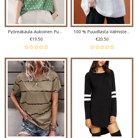
Pyöreäkaula-Aukoinen Puolihihainen Rennon Pusero
100 % Puuvillasta Valmistettu Puff Sleeve Pitsi Rento Pusero Naisille
€19.50
€20.50