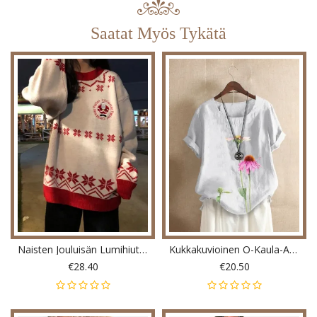
Saatat Myös Tykätä
Naisten Jouluisän Lumihiutalekuvioiset Neulotut Löysähihaiset Neuleet
Kukkakuvioinen O-Kaula-Aukkoinen Lyhythihainen Rento T-Paita Naisille
€28.40
€20.50