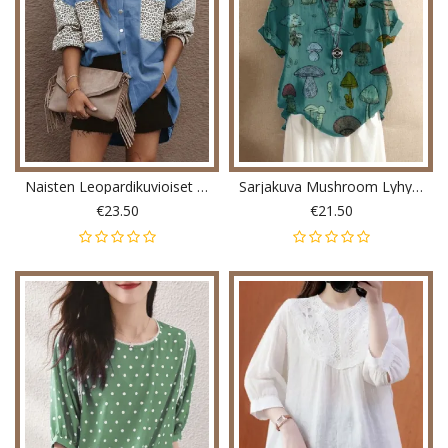
Naisten Leopardikuvioiset Napit Rintataskut Vapaa-Ajan Paidat
Sarjakuva Mushroom Lyhythihainen O-Pääntie Button Rento Naisten T-Paita
€23.50
€21.50