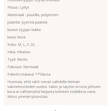
Pituus: Lyhyt
Materiaali : puuvilla, polyesteri
pääntie: pyöreä pääntie
kuvion tyyppi: kukka
kausi: kesä
Koko: M, L, S ,XL
Hiha: Hihaton
Tyyli: Rento
Paksuus: Normaali
Paketti mukana: 1*Yläosa
Huomaa, että värit voivat vaihdella hieman
valotehosteiden vuoksi. Valon ja näytön erosta johtuen
kuva ei välttämättä heijasta kohteen todellista väriä.
Kiitos ymmärryksestäsi.