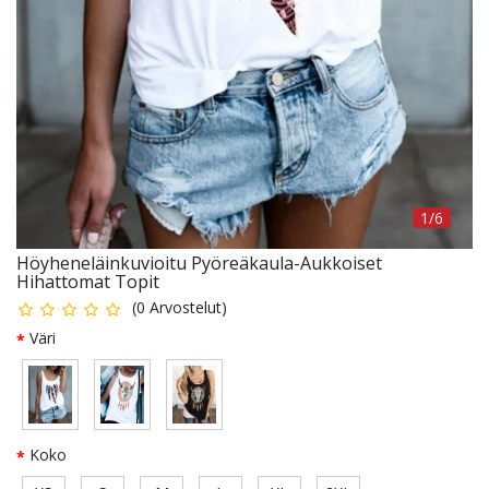
1/6
Höyheneläinkuvioitu Pyöreäkaula-Aukkoiset
Hihattomat Topit
(
0
Arvostelut
)
Väri
Koko